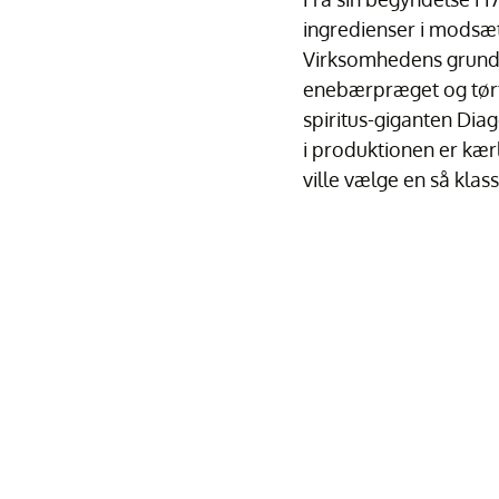
ingredienser i modsæt
Virksomhedens grundlæ
enebærpræget og tørt, 
spiritus-giganten Diag
i produktionen er kær
ville vælge en så klass