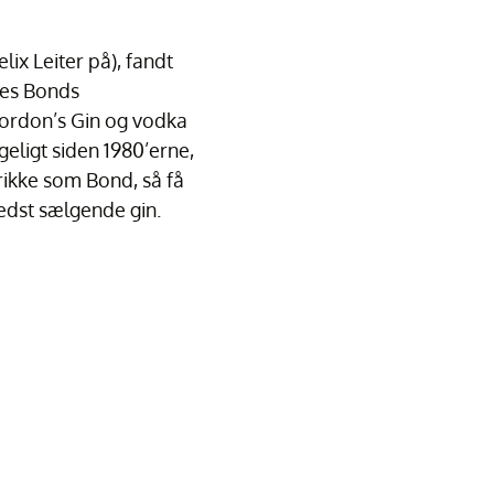
ix Leiter på), fandt
mes Bonds
Gordon’s Gin og vodka
geligt siden 1980’erne,
rikke som Bond, så få
bedst sælgende gin.