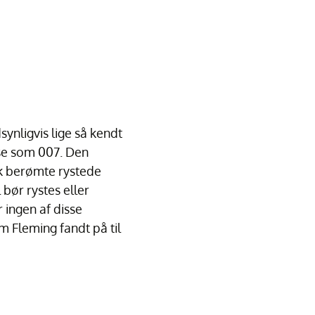
ynligvis lige så kendt
else som 007. Den
drak berømte rystede
 bør rystes eller
 ingen af disse
m Fleming fandt på til