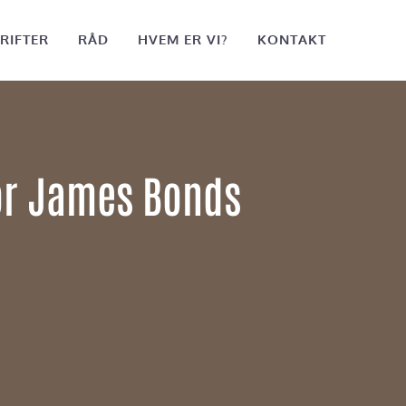
RIFTER
RÅD
HVEM ER VI?
KONTAKT
for James Bonds