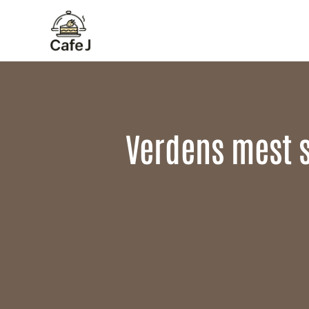
Hop
til
indhold
Verdens mest s