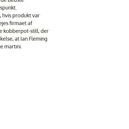
dspunkt.
 hvis produkt var
ejes firmaet af
e kobberpot-still, der
else, at Ian Fleming
e martini.