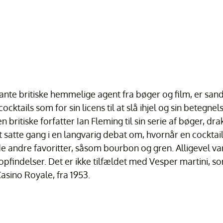
nte britiske hemmelige agent fra bøger og film, er sands
cocktails som for sin licens til at slå ihjel og sin betegn
den britiske forfatter Ian Fleming til sin serie af bøger, 
t satte gang i en langvarig debat om, hvornår en cocktail
 andre favoritter, såsom bourbon og gren. Alligevel var
pfindelser. Det er ikke tilfældet med Vesper martini, so
asino Royale, fra 1953.