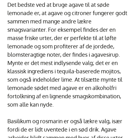
Det bedste ved at bruge agave til at søde
lemonade er, at agave og citroner fungerer godt
sammen med mange andre lækre
smagsvarianter. For eksempel findes der en
masse friske urter, der er perfekte til at løfte
lemonade og som profiterer af de jordede,
blomsteragtige noter, der findes i agavesirup.
Mynte er det mest indlysende valg; det er en
klassisk ingrediens i tequila-baserede mojitos,
som også indeholder lime. At tilsætte mynte til
lemonade sødet med agave er en alkoholfri
fortolkning af en lignende smagskombination,
som alle kan nyde.
Basilikum og rosmarin er også lækre valg, især
fordi de er lidt uventede i en sød drik. Agave
arbejder blidt sammen med hver af disse urter