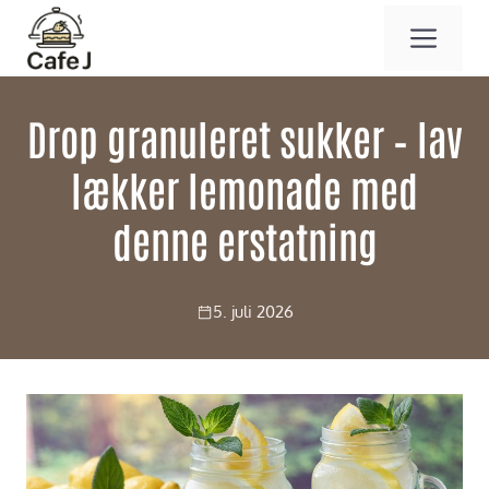
Hop
ME
til
indhold
Drop granuleret sukker – lav
lækker lemonade med
denne erstatning
5. juli 2026