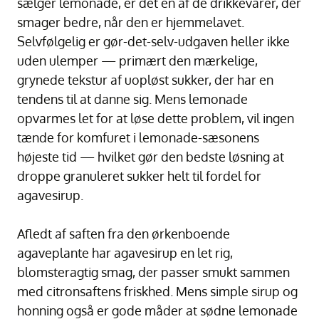
sælger lemonade, er det en af de drikkevarer, der
smager bedre, når den er hjemmelavet.
Selvfølgelig er gør-det-selv-udgaven heller ikke
uden ulemper — primært den mærkelige,
grynede tekstur af uopløst sukker, der har en
tendens til at danne sig. Mens lemonade
opvarmes let for at løse dette problem, vil ingen
tænde for komfuret i lemonade-sæsonens
højeste tid — hvilket gør den bedste løsning at
droppe granuleret sukker helt til fordel for
agavesirup.
Afledt af saften fra den ørkenboende
agaveplante har agavesirup en let rig,
blomsteragtig smag, der passer smukt sammen
med citronsaftens friskhed. Mens simple sirup og
honning også er gode måder at sødne lemonade