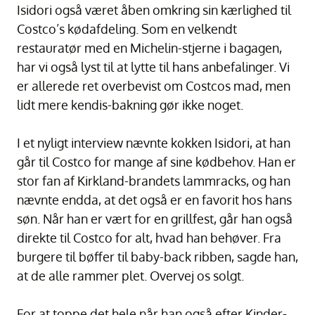
Isidori også været åben omkring sin kærlighed til
Costco’s kødafdeling. Som en velkendt
restauratør med en Michelin-stjerne i bagagen,
har vi også lyst til at lytte til hans anbefalinger. Vi
er allerede ret overbevist om Costcos mad, men
lidt mere kendis-bakning gør ikke noget.
I et nyligt interview nævnte kokken Isidori, at han
går til Costco for mange af sine kødbehov. Han er
stor fan af Kirkland-brandets lammracks, og han
nævnte endda, at det også er en favorit hos hans
søn. Når han er vært for en grillfest, går han også
direkte til Costco for alt, hvad han behøver. Fra
burgere til bøffer til baby-back ribben, sagde han,
at de alle rammer plet. Overvej os solgt.
For at toppe det hele når han også efter Kinder-