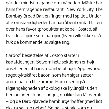
går der mindst to gange om måneden. Måske har
hans fremragende restaurant i New York City, The
Bombay Bread Bar, en finger med i spillet. Under
alle omstændigheder har han åbent omtalt listen
over hans favoritprodukter at købe i Costco, så
hvis du vil gøre som han gør (hvem ville ikke?), så
huk de kommende udvalgte ting.
Cardoz’ besættelse af Costco starter i
kødafdelingen. Selvom hele sektionen er højt
anset, er en af hans topanbefalinger Applewood-
røget tyktskåret bacon, som han siger sætter
andre bacon til skamme. Han roser også
tilgængeligheden af økologiske kyllinglår uden
ben og uden skind – noget, du ikke kan få overalt
– og de færdiglavede hamburgerbøffer (med lidt
ekstra salt og peber). Spinalis-steak, som du