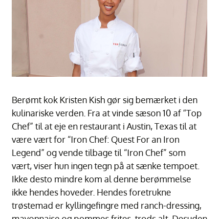
Berømt kok Kristen Kish gør sig bemærket i den
kulinariske verden. Fra at vinde sæson 10 af “Top
Chef” til at eje en restaurant i Austin, Texas til at
være vært for “Iron Chef: Quest For an Iron
Legend” og vende tilbage til “Iron Chef” som
vært, viser hun ingen tegn på at sænke tempoet.
Ikke desto mindre kom al denne berømmelse
ikke hendes hoveder. Hendes foretrukne
trøstemad er kyllingefingre med ranch-dressing,
mayonnaise og pommes frites, trods alt. Desuden