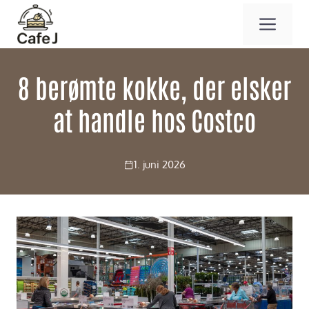
Hop
ME
til
indhold
8 berømte kokke, der elsker
at handle hos Costco
1. juni 2026