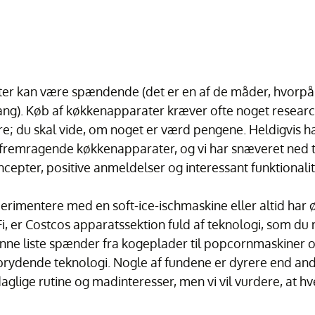
ter kan være spændende (det er en af de måder, hvorpå
 gang). Køb af køkkenapparater kræver ofte noget researc
re; du skal vide, om noget er værd pengene. Heldigvis har
 fremragende køkkenapparater, og vi har snæveret ned ti
cepter, positive anmeldelser og interessant funktionalit
erimentere med en soft-ice-ischmaskine eller altid har 
Fi, er Costcos apparatssektion fuld af teknologi, som du 
nne liste spænder fra kogeplader til popcornmaskiner o
ydende teknologi. Nogle af fundene er dyrere end andr
aglige rutine og madinteresser, men vi vil vurdere, at hv