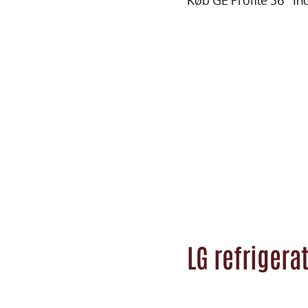
Køb GE Profile 36″ In
LG refrigera