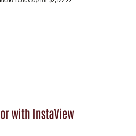
duction Cooktop for $2,199.99.
tor with InstaView